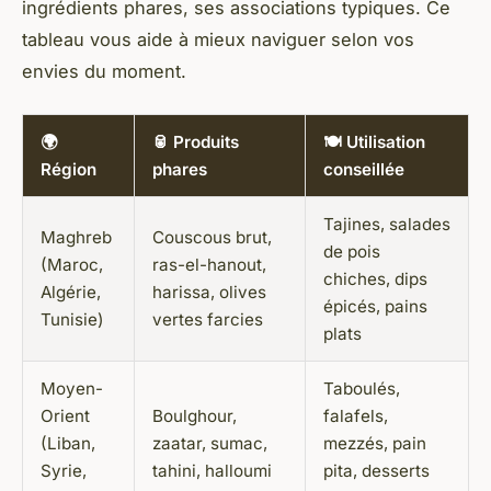
ingrédients phares, ses associations typiques. Ce
tableau vous aide à mieux naviguer selon vos
envies du moment.
🌍
🥫 Produits
🍽️ Utilisation
Région
phares
conseillée
Tajines, salades
Maghreb
Couscous brut,
de pois
(Maroc,
ras-el-hanout,
chiches, dips
Algérie,
harissa, olives
épicés, pains
Tunisie)
vertes farcies
plats
Moyen-
Taboulés,
Orient
Boulghour,
falafels,
(Liban,
zaatar, sumac,
mezzés, pain
Syrie,
tahini, halloumi
pita, desserts