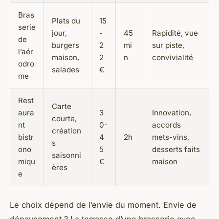
Bras
Plats du
15
serie
jour,
-
45
Rapidité, vue
de
burgers
2
mi
sur piste,
l’aér
maison,
2
n
convivialité
odro
salades
€
me
Rest
Carte
aura
3
Innovation,
courte,
nt
0-
accords
création
bistr
4
2h
mets-vins,
s
ono
5
desserts faits
saisonni
miqu
€
maison
ères
e
Le choix dépend de l’envie du moment. Envie de