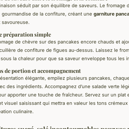
naison séduit par son équilibre de saveurs. Le fromage 
 gourmandise de la confiture, créant une
garniture panc
et savoureuse.
e préparation simple
romage de chèvre sur des pancakes encore chauds et ajo
uillère de confiture de figues au-dessus. Laissez le fr
sous la chaleur pour que sa saveur enveloppe tous les i
ns de portion et accompagnement
ésentation élégante, empilez plusieurs pancakes, chaqu
vec des ingrédients. Accompagnez d’une salade verte lé
our apporter une touche de fraîcheur. Servez sur un plat 
et visuel saisissant qui mettra en valeur les tons crémeux 
ation culinaire.
itures sucré-salé incontournables pour vos