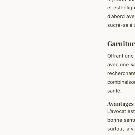
et esthétiq
d’abord ave
sucré-salé à
Garnitur
Offrant une 
avec une
s
recherchant
combinaison
santé.
Avantages 
L’avocat es
bonne santé
surtout la 