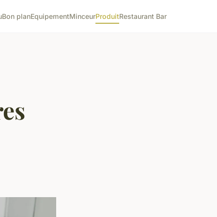
u
Bon plan
Equipement
Minceur
Produit
Restaurant Bar
res