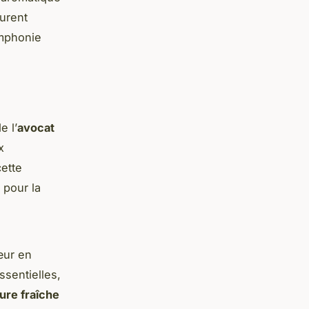
urent
ymphonie
e l’
avocat
x
ette
 pour la
œur en
sentielles,
ure fraîche