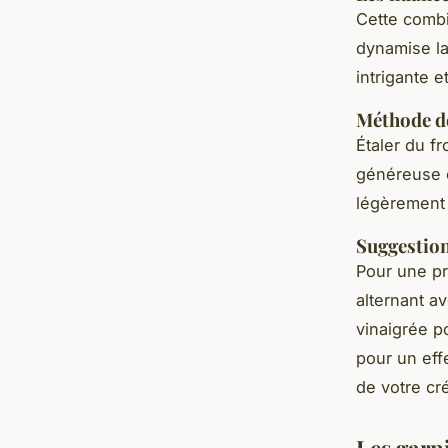
Cette combi
dynamise la
intrigante 
Méthode d
Étaler du f
généreuse c
légèrement 
Suggestio
Pour une pr
alternant a
vinaigrée p
pour un eff
de votre cré
Les garn