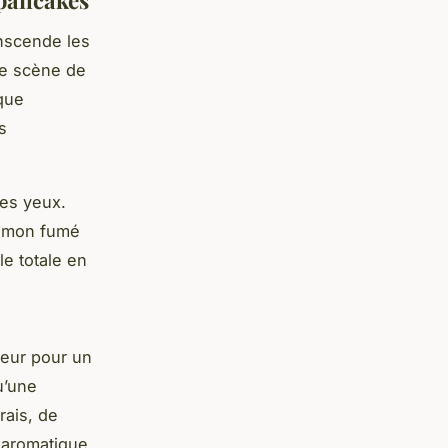
anscende les
ne scène de
que
s
les yeux.
saumon fumé
e totale en
teur pour un
u’une
rais, de
 aromatique