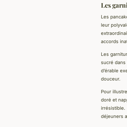
Les garn
Les pancake
leur polyva
extraordina
accords ina
Les garnitu
sucré dans
d’érable ex
douceur.
Pour illust
doré et nap
irrésistible
déjeuners a