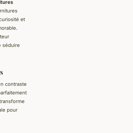
itures
rnitures
curiosité et
morable.
teur
e séduire
s
un contraste
parfaitement
transforme
ale pour