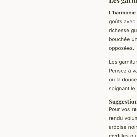
L’harmonie
goûts avec
richesse gu
bouchée une
opposées.
Les garnitur
Pensez à va
ou la douce
soignant le
Suggestion
Pour vos
re
rendu volum
ardoise noi
myrtilles o