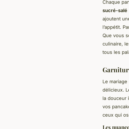
Chaque panc
sucré-salé
ajoutent une
l’appétit. 
Que vous so
culinaire, 
tous les pal
Garniture
Le mariage
délicieux. 
la douceur 
vos pancake
ceux qui ose
Les nuance