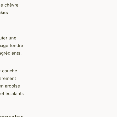
de chèvre
akes
uter une
omage fondre
ngrédients.
e couche
gèrement
en ardoise
et éclatants
 pancakes