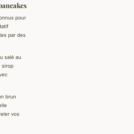
 pancakes
connus pour
atif
tes par des
u salé au
 sirop
vec
un brun
lle
eler vos