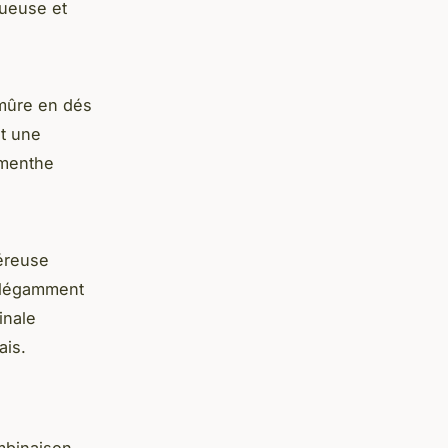
tueuse et
 mûre en dés
et une
 menthe
néreuse
 élégamment
inale
ais.