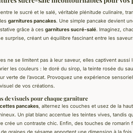
entre le sucré et le salé, véritable plénitude culinaire, tr
 les
garnitures pancakes
. Une simple pancake devient u
stative grâce à ces
garnitures sucré-salé
. Imaginez, cha
 surprise, créant un équilibre fascinant entre les saveur
es ne se limitent pas à leur saveur, elles captivent aussi 
rier les couleurs : le doré du sirop, la teinte rosée du 
ur verte de l’avocat. Provoquez une expérience sensoriell
 visuel de vos créations.
s de visuels pour chaque garniture
cettes pancakes
, alternez les couches et usez de la hau
ineux. Un plat blanc accentue les teintes vives, tandis q
re crée un contraste chic. Enfin, des touches de romarin f
u de graines de sésame apportent une dimension à la fois