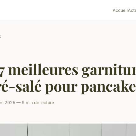
Accueil
Act
t
7 meilleures garnitu
ré-salé pour pancake
rs 2025 — 9 min de lecture